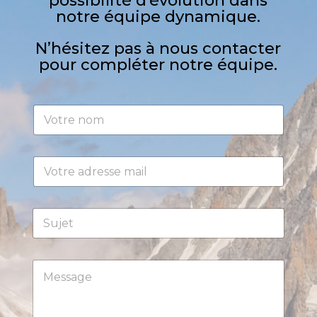
possibilité d’évolution dans
notre équipe dynamique.
N’hésitez pas à nous contacter
pour compléter notre équipe.
V
o
t
r
E
e
-
n
m
o
a
m
S
i
*
u
l
j
*
e
M
t
e
*
s
s